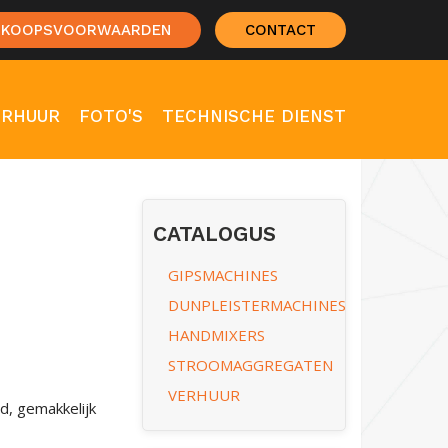
RKOOPSVOORWAARDEN
CONTACT
ERHUUR
FOTO'S
TECHNISCHE DIENST
CATALOGUS
GIPSMACHINES
DUNPLEISTERMACHINES
HANDMIXERS
STROOMAGGREGATEN
VERHUUR
, gemakkelijk