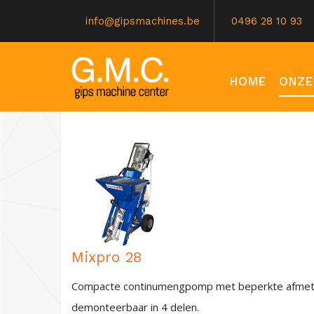
info@gipsmachines.be
0496 28 10 93
HOME
ONZE
Mixpro 28
Compacte continumengpomp met beperkte afmetin
demonteerbaar in 4 delen.