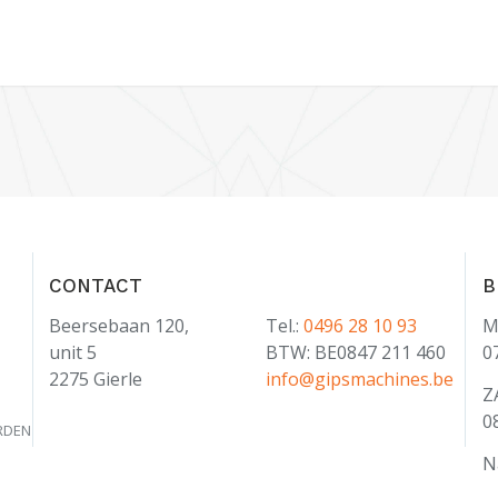
CONTACT
B
Beersebaan 120,
Tel.:
0496 28 10 93
M
unit 5
BTW: BE0847 211 460
0
2275 Gierle
info@gipsmachines.be
Z
0
RDEN
N