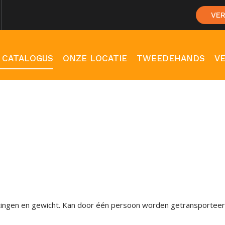
VE
 CATALOGUS
ONZE LOCATIE
TWEEDEHANDS
V
gen en gewicht. Kan door één persoon worden getransporteerd